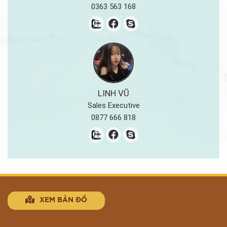
Báo Giá Catalogue
Mẫu Túi Giấy
0363 563 168
Báo Giá Kẹp File
Mẫu Hộp Giấy
Mẫu Kẹp File
LINH VŨ
Sales Executive
0877 666 818
XEM BẢN ĐỒ