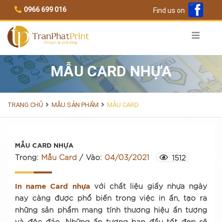
Skip to content
0966 699 016
Find us on
MẪU CARD NHỰA
TRANG CHỦ
MẪU SẢN PHẨM
MẪU CARD
MẪU CARD NHỰA
Trong:
Mẫu Card
/
Vào:
04/03/2021
1512
In name Card nhựa
với chất liệu giấy nhựa ngày
nay càng được phổ biến trong việc in ấn, tạo ra
những sản phẩm mang tính thương hiệu ấn tượng