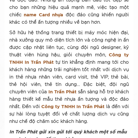
và độc đáo. Những ấn tượng ban đầu tốt đẹp sẽ
cho bạn những hiệu quả mạnh mẽ, việc tạo một
chiếc
name Card nhựa
độc đáo cũng khiến người
khác có thể ấn tượng nhiều về bạn hơn.
Sở hữu hệ thống trang thiết bị máy móc hiện đại,
nhà xưởng quy mô diện tích lớn và công nghệ in ấn
được cập nhật liên tục, cùng đội ngũ designer, kỹ
thuật viên hùng hậu, giỏi chuyên môn,
Công ty
TNHH In Trần Phát
tự tin khẳng định mang tới cho
khách hàng những trải nghiệm tốt nhất với dịch vụ
in thẻ nhựa nhân viên, card visit, thẻ VIP, thẻ bài,
thẻ hội viên, thẻ tín dụng… Đặc biệt, đội ngũ
chuyên viên của
In Trần Phát
sẵn sàng hỗ trợ khách
hàng thiết kế mẫu thẻ nhựa ấn tượng và độc đáo
nhất. Đến với
Công ty TNHH In Trần Phát
là đến với
sự hài lòng tuyệt đối về chất lượng dịch vụ cũng
như chế độ chăm sóc khách hàng.
In Trần Phát gửi xin gửi tới quý khách một số mẫu