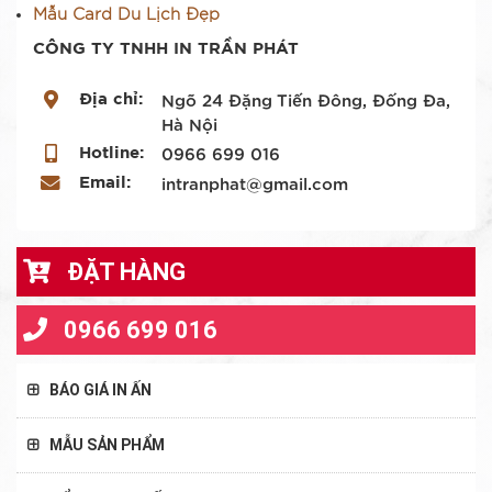
Mẫu Card Du Lịch Đẹp
CÔNG TY TNHH IN TRẦN PHÁT
Địa chỉ:
Ngõ 24 Đặng Tiến Đông, Đống Đa,
Hà Nội
Hotline:
0966 699 016
Email:
intranphat@gmail.com
ĐẶT HÀNG
0966 699 016
BÁO GIÁ IN ẤN
Báo Giá Card Visit
MẪU SẢN PHẨM