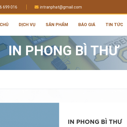
6 699 016
intranphat@gmail.com
 CHỦ
DỊCH VỤ
SẢN PHẨM
BÁO GIÁ
TIN TỨC
IN PHONG BÌ THƯ
IN PHONG BÌ THƯ