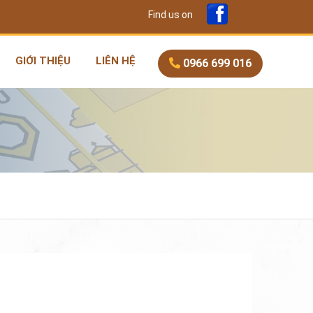
Find us on
GIỚI THIỆU
LIÊN HỆ
0966 699 016