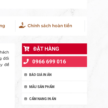
àng
Chính sách hoàn tiền
ĐẶT HÀNG
khách
g đối
0966 699 016
ay để
BÁO GIÁ IN ẤN
Báo Giá Card Visit
MẪU SẢN PHẨM
Báo Giá Tem Bảo Hành
Mẫu Card
CẨM NANG IN ẤN