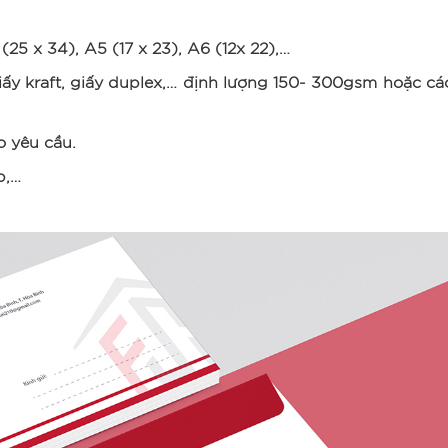
25 x 34), A5 (17 x 23), A6 (12x 22),…
giấy kraft, giấy duplex,… định lượng 150- 300gsm hoặc các
o yêu cầu.
p,…