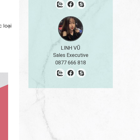
Báo Giá Kẹp File
Mẫu Hộp Giấy
Mẫu Kẹp File
 loại
LINH VŨ
Sales Executive
0877 666 818