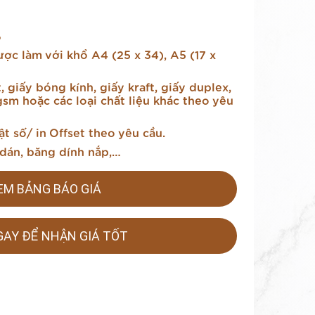
%
ợc làm với khổ A4 (25 x 34), A5 (17 x
, giấy bóng kính, giấy kraft, giấy duplex,
sm hoặc các loại chất liệu khác theo yêu
ật số/ in Offset theo yêu cầu.
dán, băng dính nắp,…
EM BẢNG BÁO GIÁ
GAY ĐỂ NHẬN GIÁ TỐT