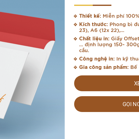
Thiết kế:
Miễn phí 100
Kích thước:
Phong bì đư
23), A6 (12x 22),…
Chất liệu in:
Giấy Offset
… định lượng 150- 300g
cầu.
Công nghệ in:
In kỹ thu
Gia công sản phẩm:
Bế 
X
GỌI N