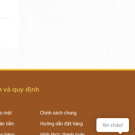
 và quy định
ảo mật
Chính sách chung
àn tiền
Hướng dẫn đặt hàng
Xin chào!
ao hàng
Hình thức thanh toán